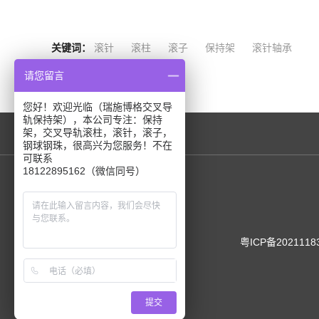
关键词：
滚针
滚柱
滚子
保持架
滚针轴承
请您留言
您好！欢迎光临（瑞施博格交叉导
轨保持架），本公司专注：保持
架，交叉导轨滚柱，滚针，滚子，
钢球钢珠，很高兴为您服务！不在
可联系
18122895162（微信同号）
粤ICP备2021118
提交